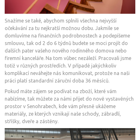
Snažíme se také, abychom splnili všechna nejvyšší
očekávání za tu nejkratší možnou dobu. Jakmile se
domluvíme na finančních podrobnostech a podepíšeme
smlouvu, tak od 2 do 6 týdnů budete se moci projít do
dalších pater vašeho nového rodinného domova nebo
firemní kanceláře. Na tom vůbec nezáleží. Pracovali jsme
totiž v různých prostředích. V případě jakýchkoliv
komplikací neváhejte nás komunikovat, protože na naši
práci platí standardní záruční doba 36 měsíců.
Pokud máte zájem se podívat na zboží, které vám
nabízíme, tak můžete za námi přijet do nově vystavěných
prostor v Senohrabech, kde vám přesně ukážeme
materiály, ze kterých vznikají naše schody, zábradlí,
stříšky, dveře a zástěny.