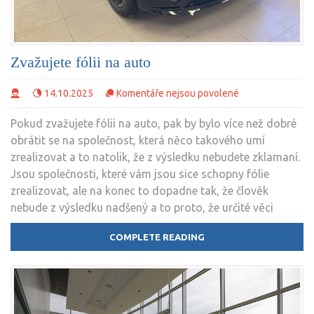
Zvažujete fólii na auto
u
14.10.2025
Komentáře nejsou povolené
textu
Pokud zvažujete fólii na auto, pak by bylo více než dobré
s
obrátit se na společnost, která něco takového umí
názvem
zrealizovat a to natolik, že z výsledku nebudete zklamaní.
Zvažujete
Jsou společnosti, které vám jsou sice schopny fólie
fólii
zrealizovat, ale na konec to dopadne tak, že člověk
na
nebude z výsledku nadšený a to proto, že určité věci
auto
COMPLETE READING
Nákupy