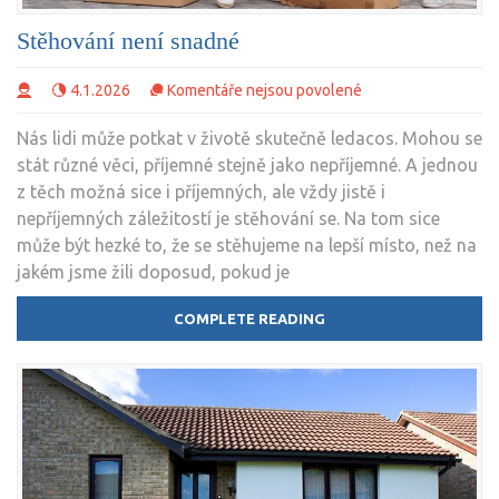
Stěhování není snadné
u
4.1.2026
Komentáře nejsou povolené
textu
Nás lidi může potkat v životě skutečně ledacos. Mohou se
s
stát různé věci, příjemné stejně jako nepříjemné. A jednou
názvem
z těch možná sice i příjemných, ale vždy jistě i
Stěhování
nepříjemných záležitostí je stěhování se. Na tom sice
není
může být hezké to, že se stěhujeme na lepší místo, než na
snadné
jakém jsme žili doposud, pokud je
COMPLETE READING
Bydlení