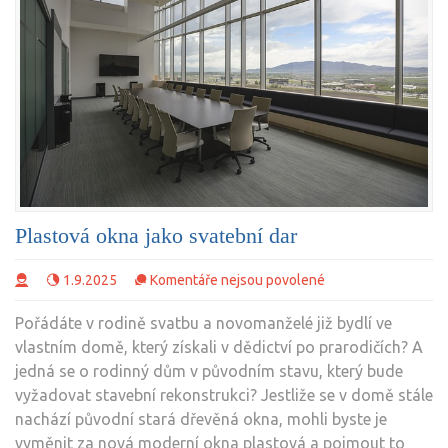
Plastová okna jako svatební dar
u
1.9.2025
Komentáře nejsou povolené
textu
Pořádáte v rodině svatbu a novomanželé již bydlí ve
s
vlastním domě, který získali v dědictví po prarodičích? A
názvem
jedná se o rodinný dům v původním stavu, který bude
Plastová
vyžadovat stavební rekonstrukci? Jestliže se v domě stále
okna
nachází původní stará dřevěná okna, mohli byste je
jako
vyměnit za nová moderní okna plastová a pojmout to
svatební