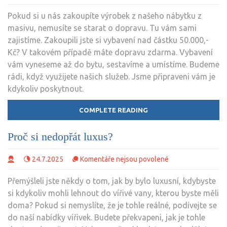
textu
Pokud si u nás zakoupíte výrobek z našeho nábytku z
s
masivu, nemusíte se starat o dopravu. Tu vám sami
názvem
zajistíme. Zakoupili jste si vybavení nad částku 50.000,-
Zakoupené
Kč? V takovém případě máte dopravu zdarma. Vybavení
vybavení
vám vyneseme až do bytu, sestavíme a umístíme. Budeme
odvezeme
rádi, když využijete našich služeb. Jsme připraveni vám je
až
kdykoliv poskytnout.
do
místa
COMPLETE READING
určení
Proč si nedopřát luxus?
u
24.7.2025
Komentáře nejsou povolené
textu
Přemýšleli jste někdy o tom, jak by bylo luxusní, kdybyste
s
si kdykoliv mohli lehnout do vířivé vany, kterou byste měli
názvem
doma? Pokud si nemyslíte, že je tohle reálné, podívejte se
Proč
do naší nabídky vířivek. Budete překvapeni, jak je tohle
si