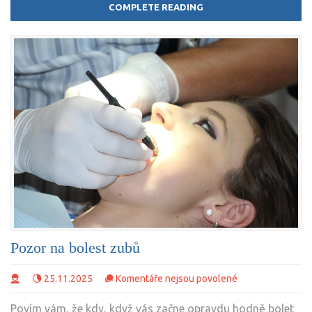
COMPLETE READING
Služby
Pozor na bolest zubů
u
25.11.2025
Komentáře nejsou povolené
textu
Povím vám, že kdy, když vás začne opravdu hodně bolet
s