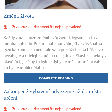
Změna života
u
7.8.2025
Komentáře nejsou povolené
textu
Každý z nás může změnit svůj život k lepšímu, a to z
s
mnoha pohledů. Pokud máte nadváhu, štve vás špatná
názvem
fyzická kondice a neustále vám překáží tuk na břiše, tak
Změna
neváhejte a udělejte změnu co nejdříve. Zkuste si někdy v
života
hlavě říct, jaké by to bylo, kdybyste měli normální váhu,
co byste mohli dělat a
COMPLETE READING
Zakoupené vybavení odvezeme až do místa
určení
u
2.8.2025
Komentáře nejsou povolené