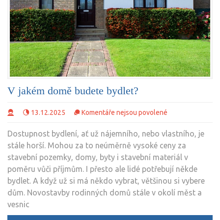
V jakém domě budete bydlet?
u
13.12.2025
Komentáře nejsou povolené
textu
Dostupnost bydlení, ať už nájemního, nebo vlastního, je
s
stále horší. Mohou za to neúměrně vysoké ceny za
názvem
stavební pozemky, domy, byty i stavební materiál v
V
poměru vůči příjmům. I přesto ale lidé potřebují někde
jakém
bydlet. A když už si má někdo vybrat, většinou si vybere
domě
dům. Novostavby rodinných domů stále v okolí měst a
budete
vesnic
bydlet?