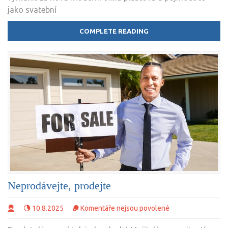
jako svatební
dar
COMPLETE READING
Služby
Neprodávejte, prodejte
u
10.8.2025
Komentáře nejsou povolené
textu