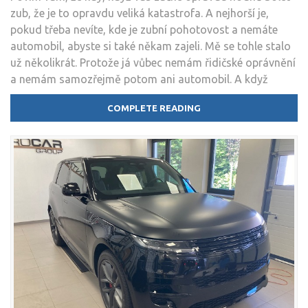
zub, že je to opravdu veliká katastrofa. A nejhorší je,
názvem
pokud třeba nevíte, kde je zubní pohotovost a nemáte
Pozor
automobil, abyste si také někam zajeli. Mě se tohle stalo
na
už několikrát. Protože já vůbec nemám řidičské oprávnění
bolest
a nemám samozřejmě potom ani automobil. A když
zubů
COMPLETE READING
Nákupy