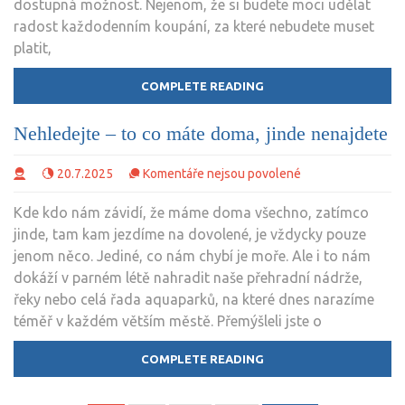
dostupná možnost. Nejenom, že si budete moci udělat
nedopřát
radost každodenním koupání, za které nebudete muset
luxus?
platit,
COMPLETE READING
Nehledejte – to co máte doma, jinde nenajdete
u
20.7.2025
Komentáře nejsou povolené
textu
Kde kdo nám závidí, že máme doma všechno, zatímco
s
jinde, tam kam jezdíme na dovolené, je vždycky pouze
názvem
jenom něco. Jediné, co nám chybí je moře. Ale i to nám
Nehledejte
dokáží v parném létě nahradit naše přehradní nádrže,
–
řeky nebo celá řada aquaparků, na které dnes narazíme
to
téměř v každém větším městě. Přemýšleli jste o
co
máte
COMPLETE READING
doma,
jinde