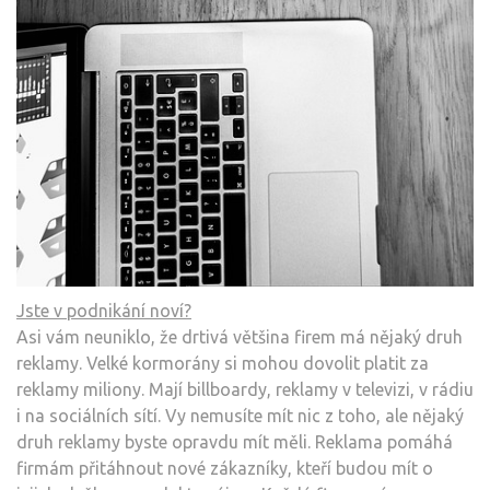
Jste v podnikání noví?
Asi vám neuniklo, že drtivá většina firem má nějaký druh
reklamy. Velké kormorány si mohou dovolit platit za
reklamy miliony. Mají billboardy, reklamy v televizi, v rádiu
i na sociálních sítí. Vy nemusíte mít nic z toho, ale nějaký
druh reklamy byste opravdu mít měli. Reklama pomáhá
firmám přitáhnout nové zákazníky, kteří budou mít o