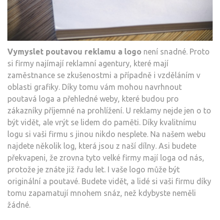
Vymyslet poutavou reklamu a logo
není snadné. Proto
si firmy najímají reklamní agentury, které mají
zaměstnance se zkušenostmi a případně i vzděláním v
oblasti grafiky. Díky tomu vám mohou navrhnout
poutavá loga a přehledné weby, které budou pro
zákazníky příjemné na prohlížení. U reklamy nejde jen o to
být vidět, ale vrýt se lidem do paměti. Díky kvalitnímu
logu si vaši firmu s jinou nikdo nesplete. Na našem webu
najdete několik log, která jsou z naší dílny. Asi budete
překvapeni, že zrovna tyto velké firmy mají loga od nás,
protože je znáte již řadu let. I vaše logo může být
originální a poutavé. Budete vidět, a lidé si vaši firmu díky
tomu zapamatují mnohem snáz, než kdybyste neměli
žádné.