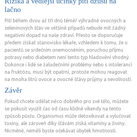
Rizika a vedlejší účinky pití džusů na
lačno
Pití během dvou až tří dnů téměř výhradně ovocných a
zeleninových šťáv ve většině případů nebude mít žádný
negativní dopad na naše zdraví. Přesto se doporučuje
předem získat stanovisko lékaře, vzhledem k tomu, že u
pacientů se srdečním onemocněním, poruchou příjmu
potravy nebo diabetem není tento typ hladovění vhodný.
Dokonce i lidé se žaludečními problémy nebo s intolerancí
na fruktózu, musí být opatrní, protože mohou reagovat
na mnoha litrů ovoce a ovocné šťávy průjmy a nevolností.
Závěr
Pokud chcete udělat něco dobrého pro své tělo, můžete
se pokusit využít čas od času klidné víkendy na tento
způsob půstu. Organismus může detoxikovat a vylučovat
toxiny, ale zároveň díky šťávám získá vitamíny a živiny.
Nicméně, neměli byste očekávat úbytek hmotnosti.