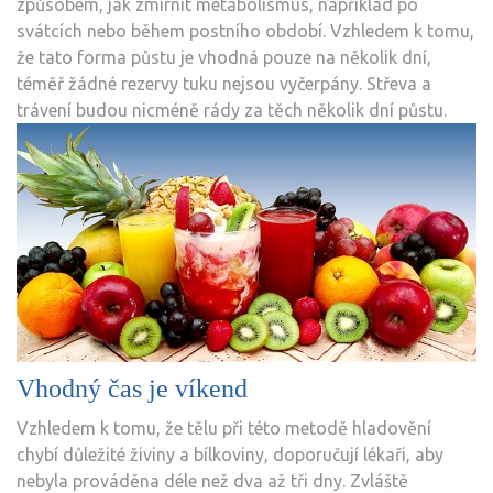
způsobem, jak zmírnit metabolismus, například po
svátcích nebo během postního období. Vzhledem k tomu,
že tato forma půstu je vhodná pouze na několik dní,
téměř žádné rezervy tuku nejsou vyčerpány. Střeva a
trávení budou nicméně rády za těch několik dní půstu.
Vhodný čas je víkend
Vzhledem k tomu, že tělu při této metodě hladovění
chybí důležité živiny a bílkoviny, doporučují lékaři, aby
nebyla prováděna déle než dva až tři dny. Zvláště