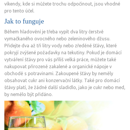
víkendy, kde si můžete trochu odpočinout, jsou vhodné
pro tento účel.
Jak to funguje
Během hladovění je třeba vypít dva litry čerstvě
vymačkaného ovocného nebo zeleninového džusu.
Přidejte dva až tři litry vody nebo zředěné šťávy, které
pokryjí zvýšené požadavky na tekutiny. Pokud je domácí
vytváření šťávy pro vás příliš velká práce, můžete také
nakupovat přirozeně zakalené a organické nápoje v
obchodě s potravinami. Zakoupené šťávy by neměly
obsahovat cukr ani konzervační látky. Také pro domácí
šťávy platí, že žádné další sladidlo, jako je cukr nebo med,
by nemělo být přidáno.