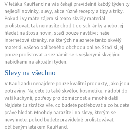
V
letáku Kaufland
na vás čekají pravidelně každý týden ty
slevy
nejlepší novinky, slevy, akce různé recepty a tipy a triky.
a
Pokud i vy máte zájem si tento skvělý materiál
akce
prolistovat, tak nemusíte chodit do schránky anebo jej
hledat na štosu novin, stačí pouze navštívit naše
internetové stránky, na kterých naleznete tento skvělý
materiál vašeho oblíbeného obchodu online. Stačí si jej
pouze prolistovat a seznámit se s veškerými skvělými
nabídkami na aktuální týden.
Slevy na všechno
V Kauflandu nenajdete pouze kvalitní produkty, jako jsou
potraviny. Najdete tu také skvělou kosmetiku, nádobí do
vaší kuchyně, potřeby pro domácnost a mnohé další.
Najdete tu zkrátka vše, co budete potřebovat a co budete
právě hledat. Mnohdy narazíte i na slevy, kterým se
nevyhnete, pokud budete pravidelně prolistovávat
oblíbeným letákem Kaufland.