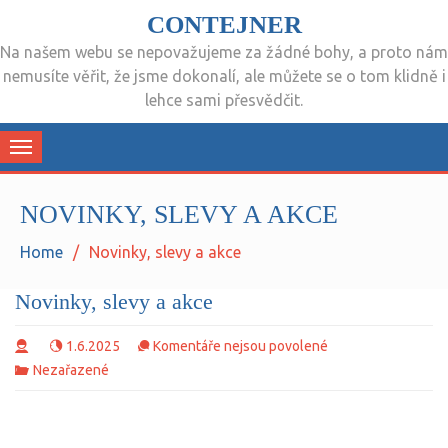
CONTEJNER
Na našem webu se nepovažujeme za žádné bohy, a proto nám
nemusíte věřit, že jsme dokonalí, ale můžete se o tom klidně i
lehce sami přesvědčit.
Toggle
navigation
NOVINKY, SLEVY A AKCE
Home
Novinky, slevy a akce
Novinky, slevy a akce
u
1.6.2025
Komentáře nejsou povolené
textu
Nezařazené
s
názvem
Novinky,