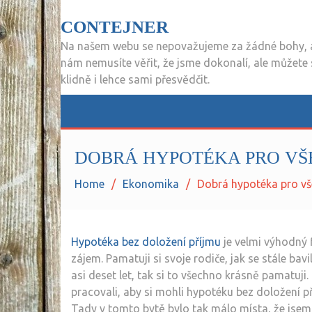
CONTEJNER
Na našem webu se nepovažujeme za žádné bohy, 
nám nemusíte věřit, že jsme dokonalí, ale můžete
klidně i lehce sami přesvědčit.
DOBRÁ HYPOTÉKA PRO V
Home
Ekonomika
Dobrá hypotéka pro v
Hypotéka bez doložení příjmu
je velmi výhodný f
zájem. Pamatuji si svoje rodiče, jak se stále bav
asi deset let, tak si to všechno krásně pamatuji.
pracovali, aby si mohli hypotéku bez doložení př
Tady v tomto bytě bylo tak málo místa, že jsem