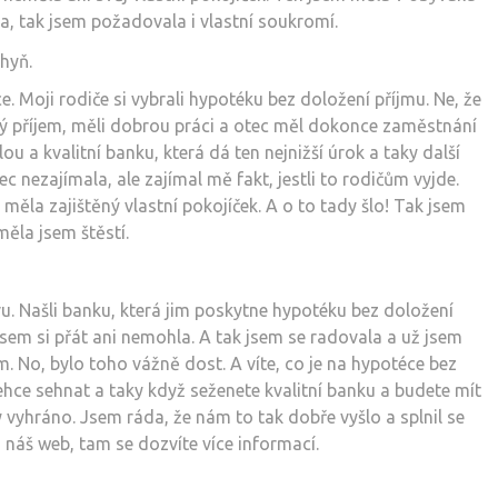
tla, tak jsem požadovala i vlastní soukromí.
e. Moji rodiče si vybrali hypotéku bez doložení příjmu. Ne, že
oký příjem, měli dobrou práci a otec měl dokonce zaměstnání
lou a kvalitní banku, která dá ten nejnižší úrok a taky další
c nezajímala, ale zajímal mě fakt, jestli to rodičům vyjde.
měla zajištěný vlastní pokojíček. A o to tady šlo! Tak jsem
měla jsem štěstí.
. Našli banku, která jim poskytne hypotéku bez doložení
sem si přát ani nemohla. A tak jsem se radovala a už jsem
m. No, bylo toho vážně dost. A víte, co je na hypotéce bez
ehce sehnat a taky když seženete kvalitní banku a budete mít
 vyhráno. Jsem ráda, že nám to tak dobře vyšlo a splnil se
 náš web, tam se dozvíte více informací.