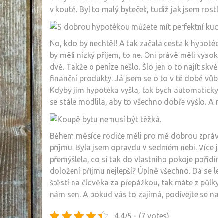
v koutě. Byl to malý byteček, tudíž jak jsem ros
No, kdo by nechtěl! A tak začala cesta k hypotéc
by měli nízký příjem, to ne. Oni právě měli vys
dvě. Takže o peníze nešlo. Šlo jen o to najít skvě
finanční produkty. Já jsem se o to v té době vůbe
Kdyby jim hypotéka vyšla, tak bych automaticky 
se stále modlila, aby to všechno dobře vyšlo. A 
Během měsíce rodiče měli pro mě dobrou zprávu
příjmu. Byla jsem opravdu v sedmém nebi. Více j
přemýšlela, co si tak do vlastního pokoje pořídí
doložení příjmu nejlepší?
Úplně všechno. Dá se l
štěstí na člověka za přepážkou, tak máte z půlky
nám sen. A pokud vás to zajímá, podívejte se na
4.4/5 - (7 votes)