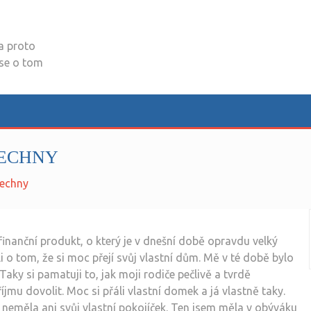
a proto
 se o tom
ŠECHNY
šechny
inanční produkt, o který je v dnešní době opravdu velký
ili o tom, že si moc přejí svůj vlastní dům. Mě v té době bylo
 Taky si pamatuji to, jak moji rodiče pečlivě a tvrdě
íjmu dovolit. Moc si přáli vlastní domek a já vlastně taky.
 neměla ani svůj vlastní pokojíček. Ten jsem měla v obýváku