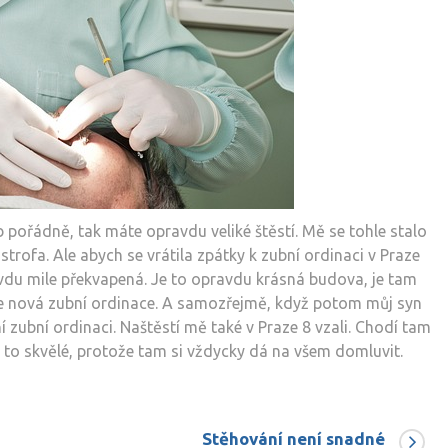
 pořádně, tak máte opravdu veliké štěstí. Mě se tohle stalo
strofa. Ale abych se vrátila zpátky k zubní ordinaci v Praze
avdu mile překvapená. Je to opravdu krásná budova, je tam
moje nová zubní ordinace. A samozřejmě, když potom můj syn
tní zubní ordinaci. Naštěstí mě také v Praze 8 vzali. Chodí tam
 to skvělé, protože tam si vždycky dá na všem domluvit.
Stěhování není snadné