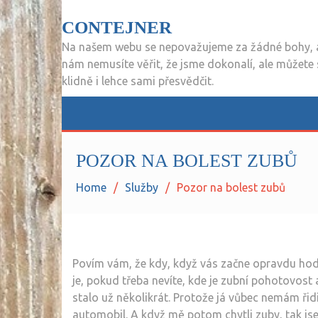
CONTEJNER
Na našem webu se nepovažujeme za žádné bohy, 
nám nemusíte věřit, že jsme dokonalí, ale můžete
klidně i lehce sami přesvědčit.
POZOR NA BOLEST ZUBŮ
Home
Služby
Pozor na bolest zubů
Povím vám, že kdy, když vás začne opravdu hodně
je, pokud třeba nevíte, kde je zubní pohotovost
stalo už několikrát. Protože já vůbec nemám 
automobil. A když mě potom chytli zuby, tak j