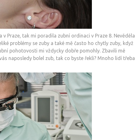
 v Praze, tak mi poradila zubní ordinaci v Praze 8. Nevěděla
veliké problémy se zuby a také mě často ho chytly zuby, když
zubní pohotovosti mi vždycky dobře pomohly. Zbavili mě
vás naposledy bolel zub, tak co byste řekli? Mnoho lidí třeba