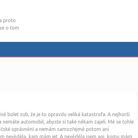
a proto
 se o tom
 bolet zub, že je to opravdu veliká katastrofa. A nejhorší
 a nemáte automobil, abyste si také někam zajeli. Mě se tohle
řidičské oprávnění a nemám samozřejmě potom ani
sem nevěděla, kam mám jet. A nevěděla jsem ani, komu mám